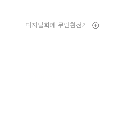
디지털화폐 무인환전기
Sitemap
제품소개
회사소
개
자료실
문의사항
공지사항
포스시스템
2인치 단말기
회사소
개
3인치 단말기
주요연혁
무선 단말기
인증특허
사인패
드
채용정보