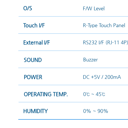
O/S
F/W Level
Touch I/F
R-Type Touch Panel
External I/F
RS232 I/F (RJ-11 4P)
Buzzer
SOUND
POWER
DC +5V / 200mA
OPERATING TEMP.
0℃ ~ 45℃
HUMIDITY
0% ~ 90%