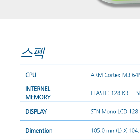
​스펙
CPU​
ARM Cortex-M3 64
INTERNEL
FLASH : 128 KB S
MEMORY
DISPLAY
STN Mono LCD 128 
Dimention
105.0 mm(L) X 104